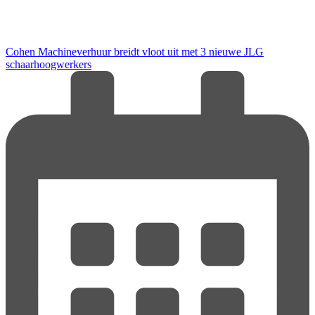
Cohen Machineverhuur breidt vloot uit met 3 nieuwe JLG
schaarhoogwerkers